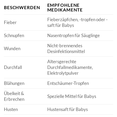
EMPFOHLENE
BESCHWERDEN
MEDIKAMENTE
Fieberzäpfchen, -tropfen oder -
Fieber
saft für Babys
Schnupfen
Nasentropfen für Säuglinge
Nicht-brennendes
Wunden
Desinfektionsmittel
Altersgerechte
Durchfall
Durchfallmedikamente,
Elektrolytpulver
Blähungen
Entschäumer-Tropfen
Übelkeit &
Spezielle Mittel für Babys
Erbrechen
Husten
Hustensaft für Babys