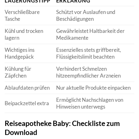
LAGERUNGSTIPP
ERKLÄRUNG
Verschließbare
Schützt vor Auslaufen und
Tasche
Beschädigungen
Kühl und trocken
Gewährleistet Haltbarkeit der
lagern
Medikamente
Wichtiges ins
Essenzielles stets griffbereit,
Handgepäck
Flüssigkeitslimit beachten
Kühlung für
Verhindert Schmelzen
Zäpfchen
hitzeempfindlicher Arzneien
Ablaufdaten prüfen
Nur aktuelle Produkte einpacken
Ermöglicht Nachschlagen von
Beipackzettel extra
Hinweisen unterwegs
Reiseapotheke Baby: Checkliste zum
Download